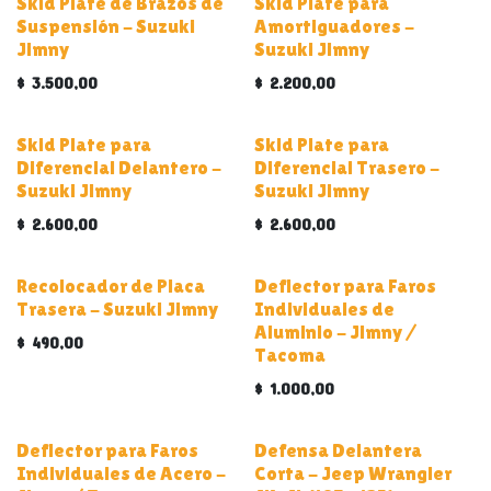
Skid Plate de Brazos de
Skid Plate para
Suspensión - Suzuki
Amortiguadores -
Jimny
Suzuki Jimny
$
3.500,00
$
2.200,00
Skid Plate para
Skid Plate para
Diferencial Delantero -
Diferencial Trasero -
Suzuki Jimny
Suzuki Jimny
$
2.600,00
$
2.600,00
ALUMINIO
Recolocador de Placa
Deflector para Faros
Trasera - Suzuki Jimny
Individuales de
Aluminio - Jimny /
$
490,00
Tacoma
$
1.000,00
Deflector para Faros
Defensa Delantera
Individuales de Acero -
Corta - Jeep Wrangler