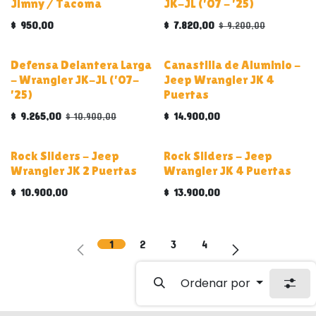
Jimny / Tacoma
JK-JL ('07 - '25)
$
950,00
$
7.820,00
$
9.200,00
ALUMINIO
Defensa Delantera Larga
Canastilla de Aluminio -
- Wrangler JK-JL ('07-
Jeep Wrangler JK 4
'25)
Puertas
$
9.265,00
$
14.900,00
$
10.900,00
Rock Sliders - Jeep
Rock Sliders - Jeep
Wrangler JK 2 Puertas
Wrangler JK 4 Puertas
$
10.900,00
$
13.900,00
1
2
3
4
Ordenar por