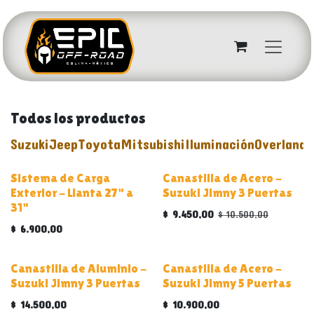
Ir al contenido
Todos los productos
Suzuki
Jeep
Toyota
Mitsubishi
Iluminación
Overland
A
ALUMINIO
Sistema de Carga
Canastilla de Acero -
Exterior - Llanta 27" a
Suzuki Jimny 3 Puertas
31"
$
9.450,00
$
10.500,00
$
6.900,00
ALUMINIO
Canastilla de Aluminio -
Canastilla de Acero -
Suzuki Jimny 3 Puertas
Suzuki Jimny 5 Puertas
$
14.500,00
$
10.900,00