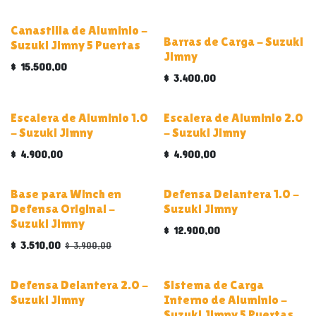
ALUMINIO
ALUMINIO
Canastilla de Aluminio -
Barras de Carga - Suzuki
Suzuki Jimny 5 Puertas
Jimny
$
15.500,00
$
3.400,00
ALUMINIO
ALUMINIO
Escalera de Aluminio 1.0
Escalera de Aluminio 2.0
- Suzuki Jimny
- Suzuki Jimny
$
4.900,00
$
4.900,00
Base para Winch en
Defensa Delantera 1.0 -
Defensa Original -
Suzuki Jimny
Suzuki Jimny
$
12.900,00
$
3.510,00
$
3.900,00
ALUMINIO
Defensa Delantera 2.0 -
Sistema de Carga
Suzuki Jimny
Interno de Aluminio -
Suzuki Jimny 5 Puertas