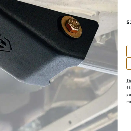
$
Té
*E
pa
ma