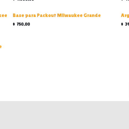
okee
Base para Packout Milwaukee Grande
Arg
$
750,00
$
3
e