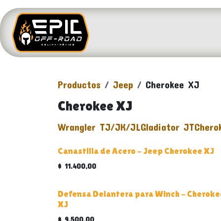
Ir al contenido
INICIO
VEHÍCULOS
Productos
Jeep
Cherokee XJ
Cherokee XJ
Wrangler TJ/JK/JL
Gladiator JT
Chero
Canastilla de Acero - Jeep Cherokee XJ
$
11.400,00
Defensa Delantera para Winch - Cheroke
XJ
$
9.500,00