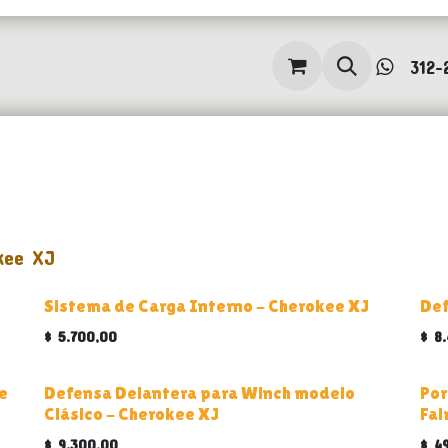
PRODUCTOS
QUIÉNES SOMOS
Blog
312-
kee XJ
Sistema de Carga Interno - Cherokee XJ
Def
$
5.700,00
$
8
e
Defensa Delantera para Winch modelo
Por
Clásico - Cherokee XJ
Fai
$
9.300,00
$
4