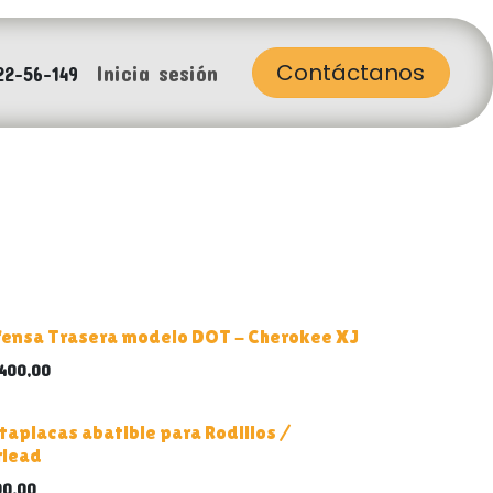
Contáctanos
Inicia sesión
22-56-149
ensa Trasera modelo DOT - Cherokee XJ
.400,00
taplacas abatible para Rodillos /
rlead
90,00