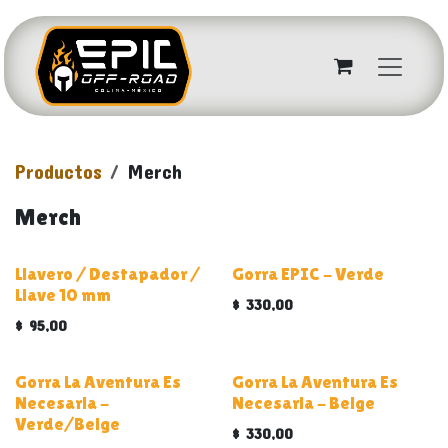
Ir al contenido
Productos
Merch
Merch
Llavero / Destapador /
Gorra EPIC - Verde
Llave 10 mm
$
330,00
$
95,00
Gorra La Aventura Es
Gorra La Aventura Es
Necesaria -
Necesaria - Beige
Verde/Beige
$
330,00